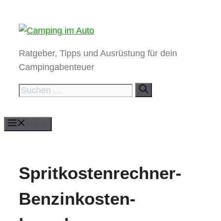
Zum
Inhalt
springen
Ratgeber, Tipps und Ausrüstung für dein
Campingabenteuer
Suchen
nach:
Menü
Spritkostenrechner-
Benzinkosten-