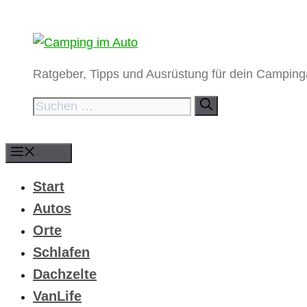
Zum
Inhalt
springen
Ratgeber, Tipps und Ausrüstung für dein Campin
Suchen
nach:
Menü
Start
Autos
Orte
Schlafen
Dachzelte
VanLife