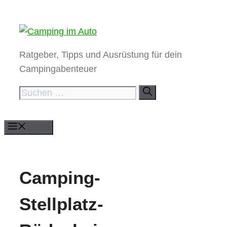
Zum
Inhalt
springen
Ratgeber, Tipps und Ausrüstung für dein
Campingabenteuer
Suchen
nach:
Menü
Camping-
Stellplatz-