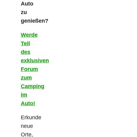
Auto
zu
genießen?
Werde
Teil
des
exklusiven
Forum
zum
Camping
im
Auto!
Erkunde
neue
Orte,