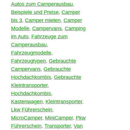
Autos zum Camperausbau
,
Beispiele und Preise
,
Camper
bis 3
,
Camper mieten
,
Camper
Modelle
,
Campervans
,
Camping
im Auto
,
Fahrzeuge zum
Camperausbau
,
Fahrzeugmodelle
,
Fahrzeugtypen
,
Gebrauchte
Campervans
,
Gebrauchte
Hochdachkombis
,
Gebrauchte
Kleintransporter
,
Hochdachkombis
,
Kastenwagen
,
Kleintransporter
,
Lkw Führerschein
,
MicroCamper
,
MiniCamper
,
Pkw
Führerschein
,
Transporter
,
Van