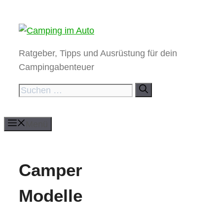
Zum
Inhalt
springen
Ratgeber, Tipps und Ausrüstung für dein
Campingabenteuer
Suchen
nach:
Menü
Camper
Modelle