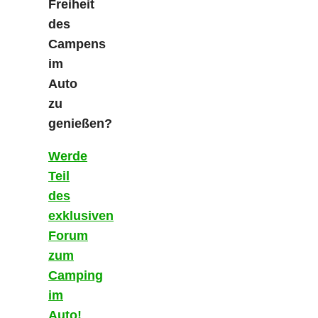
Freiheit
des
Campens
im
Auto
zu
genießen?
Werde
Teil
des
exklusiven
Forum
zum
Camping
im
Auto!