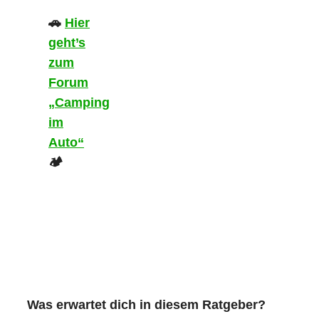
🚗
Hier
geht’s
zum
Forum
„Camping
im
Auto“
🏕️
Was erwartet dich in diesem Ratgeber?