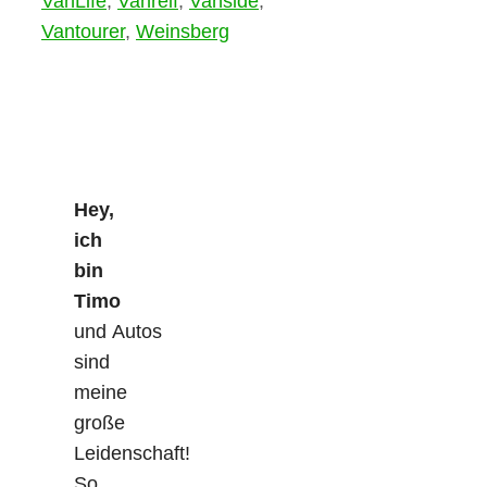
VanLife
,
Vanreif
,
Vanside
,
Vantourer
,
Weinsberg
Hey,
ich
bin
Timo
und Autos
sind
meine
große
Leidenschaft!
So