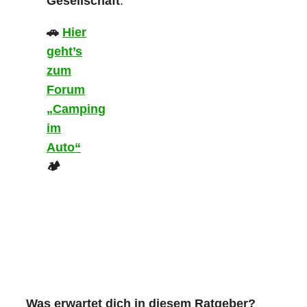
Gesellschaft
.
🚗
Hier
geht’s
zum
Forum
„Camping
im
Auto“
🏕️
Was erwartet dich in diesem Ratgeber?