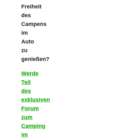
Freiheit
des
Campens
im
Auto
zu
genießen?
Werde
Teil
des
exklusiven
Forum
zum
Camping
im