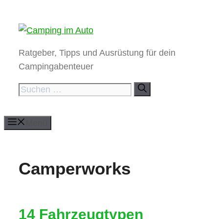
Zum
Inhalt
springen
Ratgeber, Tipps und Ausrüstung für dein
Campingabenteuer
Suchen
nach:
Menü
Camperworks
14 Fahrzeugtypen