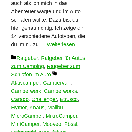
auch als ich mich in das
Abenteuer wagte und im Auto
schlafen wollte. Dazu bist du
hier genau richtig: Ich zeige dir
14 verschiedene Autotypen, die
du im nu zu …
Weiterlesen
Kategorien
Ratgeber
,
Ratgeber für Autos
zum Camping
,
Ratgeber zum
Schlagwörter
Schlafen im Auto
Aktivcamper
,
Campervan
,
Camperwerk
,
Camperworks
,
Carado
,
Challenger
,
Etrusco
,
Hymer
,
Knaus
,
Malibu
,
MicroCamper
,
MikroCamper
,
MiniCamper
,
Mooveo
,
Pössl
,