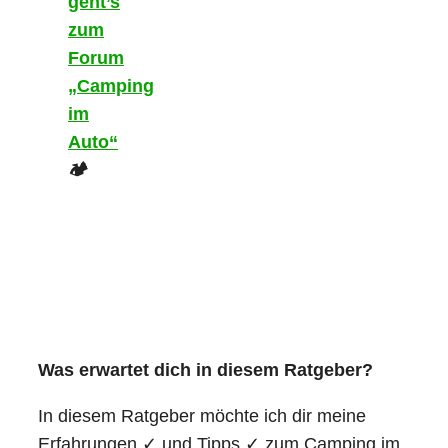
geht’s
zum
Forum
„Camping
im
Auto“
🏕️
Was erwartet dich in diesem Ratgeber?
In diesem Ratgeber möchte ich dir meine
Erfahrungen ✓ und Tipps ✓ zum Camping im