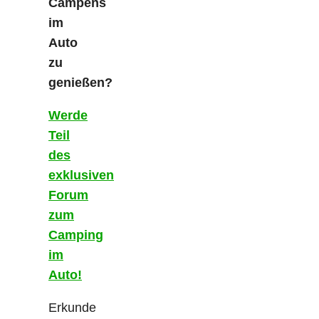
Campens
im
Auto
zu
genießen?
Werde
Teil
des
exklusiven
Forum
zum
Camping
im
Auto!
Erkunde