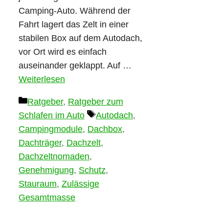
Camping-Auto. Während der
Fahrt lagert das Zelt in einer
stabilen Box auf dem Autodach,
vor Ort wird es einfach
auseinander geklappt. Auf …
Weiterlesen
Kategorien
Ratgeber
,
Ratgeber zum
Schlagwörter
Schlafen im Auto
Autodach
,
Campingmodule
,
Dachbox
,
Dachträger
,
Dachzelt
,
Dachzeltnomaden
,
Genehmigung
,
Schutz
,
Stauraum
,
Zulässige
Gesamtmasse