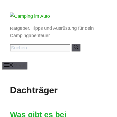
Zum
Inhalt
springen
Ratgeber, Tipps und Ausrüstung für dein
Campingabenteuer
Suchen
nach:
Menü
Dachträger
Was gibt es bei