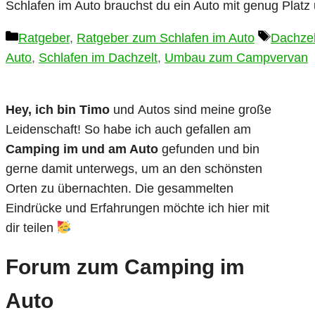
Schlafen im Auto brauchst du ein Auto mit genug Plat
Kategorien
Schlagw
Ratgeber
,
Ratgeber zum Schlafen im Auto
Dachze
Auto
,
Schlafen im Dachzelt
,
Umbau zum Campvervan
Hey, ich bin Timo
und Autos sind meine große
Leidenschaft! So habe ich auch gefallen am
Camping im und am Auto
gefunden und bin
gerne damit unterwegs, um an den schönsten
Orten zu übernachten. Die gesammelten
Eindrücke und Erfahrungen möchte ich hier mit
dir teilen
Forum zum Camping im
Auto