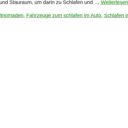
z und Stauraum, um darin zu Schlafen und …
Weiterlesen
örter
ltnomaden
,
Fahrzeuge zum schlafen im Auto
,
Schlafen 