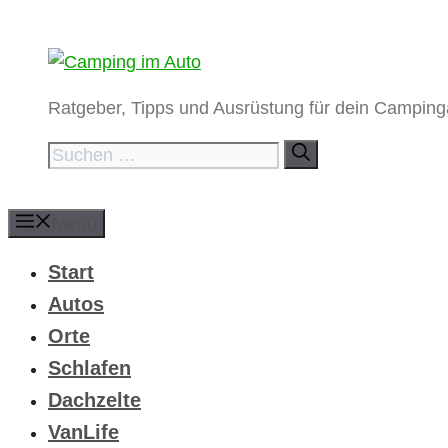
Zum
Inhalt
springen
Ratgeber, Tipps und Ausrüstung für dein Campin
Suchen
nach:
Menü
Start
Autos
Orte
Schlafen
Dachzelte
VanLife