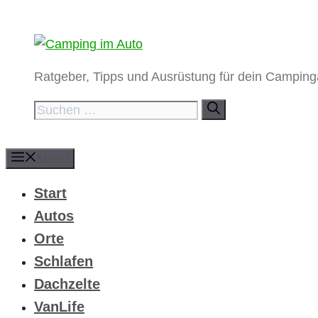
Zum
Inhalt
springen
Ratgeber, Tipps und Ausrüstung für dein Campin
Suchen
nach:
Menü
Start
Autos
Orte
Schlafen
Dachzelte
VanLife