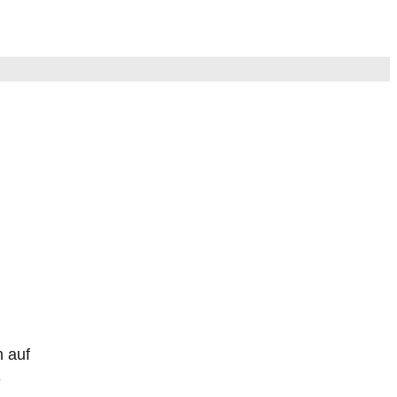
n auf
e