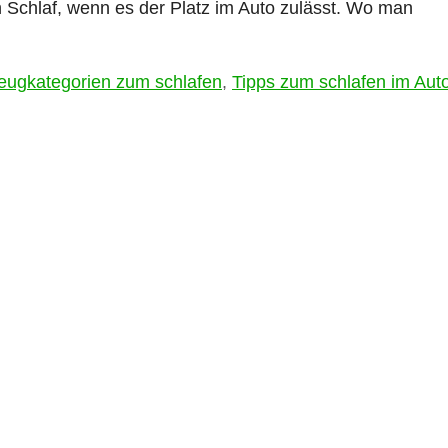
 Schlaf, wenn es der Platz im Auto zulässt. Wo man
gwörter
eugkategorien zum schlafen
,
Tipps zum schlafen im Aut