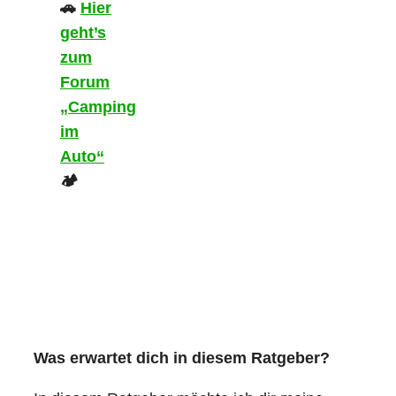
🚗
Hier
geht’s
zum
Forum
„Camping
im
Auto“
🏕️
Was erwartet dich in diesem Ratgeber?