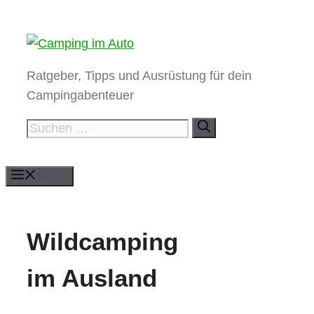
Zum
Inhalt
springen
Ratgeber, Tipps und Ausrüstung für dein
Campingabenteuer
Suchen
nach:
Menü
Wildcamping
im Ausland