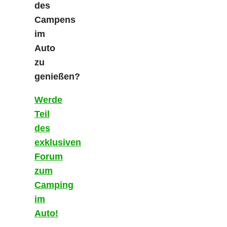
des
Campens
im
Auto
zu
genießen?
Werde
Teil
des
exklusiven
Forum
zum
Camping
im
Auto!