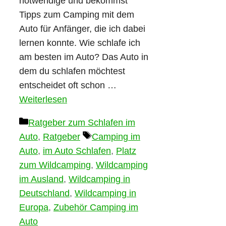
notwendige und bekommst
Tipps zum Camping mit dem
Auto für Anfänger, die ich dabei
lernen konnte. Wie schlafe ich
am besten im Auto? Das Auto in
dem du schlafen möchtest
entscheidet oft schon …
Weiterlesen
Kategorien
Ratgeber zum Schlafen im
Schlagwörter
Auto
,
Ratgeber
Camping im
Auto
,
im Auto Schlafen
,
Platz
zum Wildcamping
,
Wildcamping
im Ausland
,
Wildcamping in
Deutschland
,
Wildcamping in
Europa
,
Zubehör Camping im
Auto