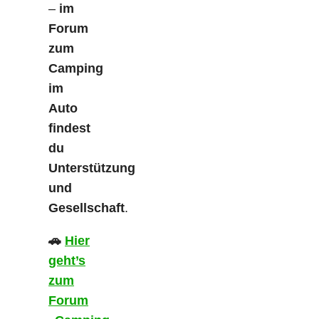
–
im
Forum
zum
Camping
im
Auto
findest
du
Unterstützung
und
Gesellschaft
.
🚗
Hier
geht’s
zum
Forum