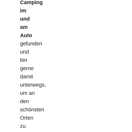
Camping
im
und
am
Auto
gefunden
und
bin
gerne
damit
unterwegs,
um an
den
schönsten
Orten
zu