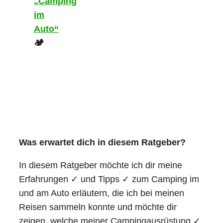
„Camping
im
Auto“
🏕️
Was erwartet dich in diesem Ratgeber?
In diesem Ratgeber möchte ich dir meine
Erfahrungen ✓ und Tipps ✓ zum Camping im
und am Auto erläutern, die ich bei meinen
Reisen sammeln konnte und möchte dir
zeigen, welche meiner Campingausrüstung ✓