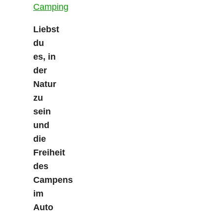
Liebst
du
es, in
der
Natur
zu
sein
und
die
Freiheit
des
Campens
im
Auto