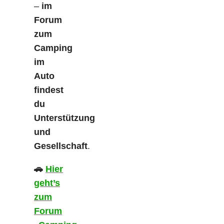
–
im
Forum
zum
Camping
im
Auto
findest
du
Unterstützung
und
Gesellschaft
.
🚗
Hier
geht’s
zum
Forum