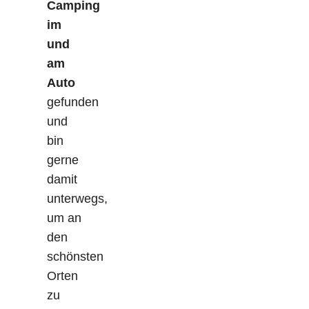
Camping
im
und
am
Auto
gefunden
und
bin
gerne
damit
unterwegs,
um an
den
schönsten
Orten
zu