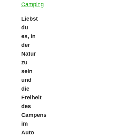
Liebst
du
es, in
der
Natur
zu
sein
und
die
Freiheit
des
Campens
im
Auto