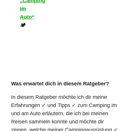
„Camping
im
Auto“
🏕️
Was erwartet dich in diesem Ratgeber?
In diesem Ratgeber möchte ich dir meine
Erfahrungen ✓ und Tipps ✓ zum Camping im
und am Auto erläutern, die ich bei meinen
Reisen sammeln konnte und möchte dir
zeigen, welche meiner Campingausrüstung ✓