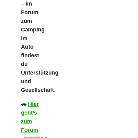
–
im
Forum
zum
Camping
im
Auto
findest
du
Unterstützung
und
Gesellschaft
.
🚗
Hier
geht’s
zum
Forum