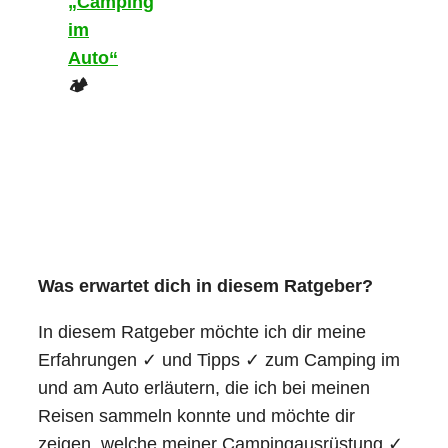
„Camping
im
Auto“
🏕️
Was erwartet dich in diesem Ratgeber?
In diesem Ratgeber möchte ich dir meine
Erfahrungen ✓ und Tipps ✓ zum Camping im
und am Auto erläutern, die ich bei meinen
Reisen sammeln konnte und möchte dir
zeigen, welche meiner Campingausrüstung ✓