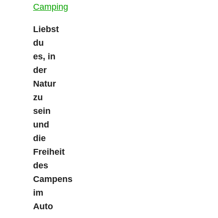
Liebst
du
es, in
der
Natur
zu
sein
und
die
Freiheit
des
Campens
im
Auto