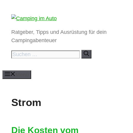
Zum
Inhalt
springen
Ratgeber, Tipps und Ausrüstung für dein
Campingabenteuer
Suchen
nach:
Menü
Strom
Die Kosten vom