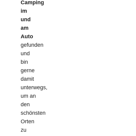
Camping
im
und
am
Auto
gefunden
und
bin
gerne
damit
unterwegs,
um an
den
schönsten
Orten
zu